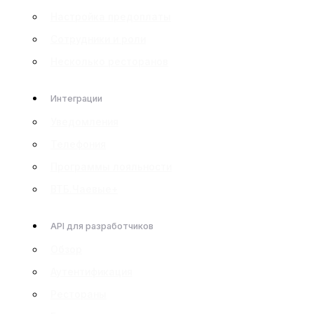
Настройка предоплаты
Сотрудники и роли
Несколько ресторанов
Интеграции
Уведомления
Телефония
Программы лояльности
ВТБ.Чаевые+
API для разработчиков
Обзор
Аутентификация
Рестораны