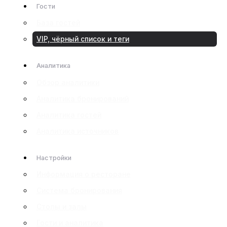
Гости
База гостей
VIP, чёрный список и теги
Аналитика
Обзор аналитики
Аналитика бронирований
Аналитика гостей
Аналитика источников
Настройки
Информация о ресторане
Система бронирования
Столы и залы
Гости и аналитика