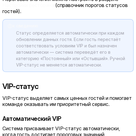
Настройки ресторана
(справочник порогов статусов
гостей).
к сведению
Статус определяется автоматически при каждом
обновлении данных гостя. Если гость перестаёт
соответствовать условиям VIP и был назначен
автоматически — система переведёт его в
категорию «Постоянный» или «Остывший». Ручной
VIP-статус не меняется автоматически.
VIP-статус
VIP-статус выделяет самых ценных гостей и помогает
команде оказывать им приоритетный сервис.
Автоматический VIP
Система присваивает VIP-статус автоматически,
когда гость достигает пороговых значений