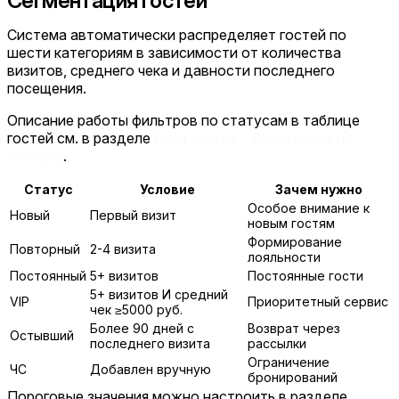
Сегментация гостей
Система автоматически распределяет гостей по
шести категориям в зависимости от количества
визитов, среднего чека и давности последнего
посещения.
Описание работы фильтров по статусам в таблице
гостей см. в разделе
База гостей - Фильтрация по
статусу
.
Статус
Условие
Зачем нужно
Особое внимание к
Новый
Первый визит
новым гостям
Формирование
Повторный
2-4 визита
лояльности
Постоянный
5+ визитов
Постоянные гости
5+ визитов И средний
VIP
Приоритетный сервис
чек ≥5000 руб.
Более 90 дней с
Возврат через
Остывший
последнего визита
рассылки
Ограничение
ЧС
Добавлен вручную
бронирований
Пороговые значения можно настроить в разделе