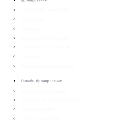
Бронирования
Журнал бронирований
Календарь
Схема зала
Статусы бронирования
Создание и управление
Банкеты
Визиты без бронирования
Онлайн-бронирование
Виджет бронирования
Каналы привлечения гостей
Входящие заявки
Автобронирование