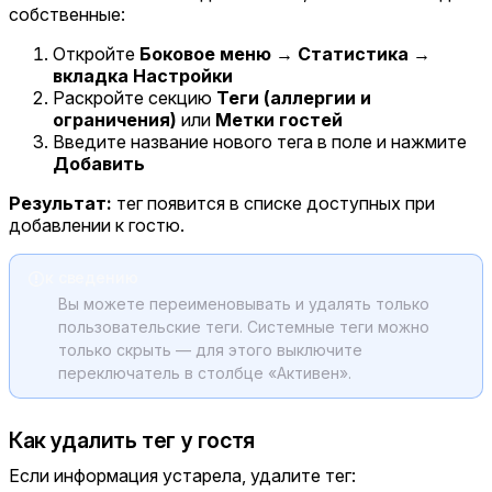
собственные:
Откройте
Боковое меню → Статистика →
вкладка Настройки
Раскройте секцию
Теги (аллергии и
ограничения)
или
Метки гостей
Введите название нового тега в поле и нажмите
Добавить
Результат:
тег появится в списке доступных при
добавлении к гостю.
к сведению
Вы можете переименовывать и удалять только
пользовательские теги. Системные теги можно
только скрыть — для этого выключите
переключатель в столбце «Активен».
Как удалить тег у гостя
Если информация устарела, удалите тег: